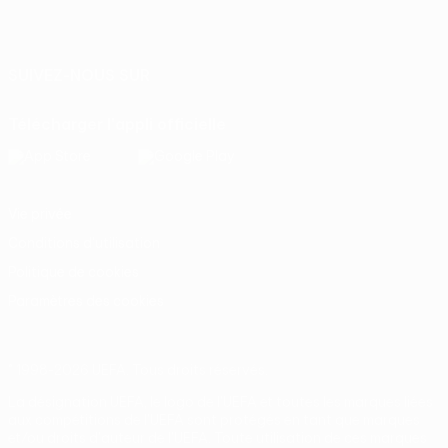
Français
English
Français
Deutsch
Русский
Español
Italiano
Português
SUIVEZ-NOUS SUR
Télécharger l'appli officielle
Vie privée
Conditions d'utilisation
Politique de cookies
Paramètres des cookies
© 1998-2026 UEFA. Tous droits réservés.
La désignation UEFA, le logo de l'UEFA et toutes les marques liées
aux compétitions de l'UEFA sont protégés en tant que marques
et/ou droits d'auteur de l'UEFA. Toute utilisation de ces marques