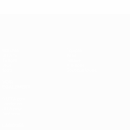
UEFA Europa League
Matches
Équipes
UEFA.tv
Infos
Tirages
Histoire
Jeux
À propos
Stats
Boutique (clubs)
VOIR
ÉGALEMENT
fr.UEFA.com
Fondation
UEFA pour
l'enfance
LANGUES