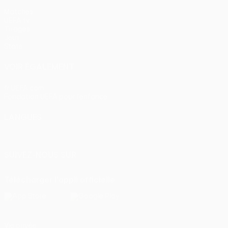
Matches
UEFA.tv
Tirages
Jeux
Stats
VOIR ÉGALEMENT
fr.UEFA.com
Fondation UEFA pour l'enfance
LANGUES
Français
English
Français
Deutsch
Русский
Español
Itali
SUIVEZ-NOUS SUR
Télécharger l'appli officielle
Vie privée