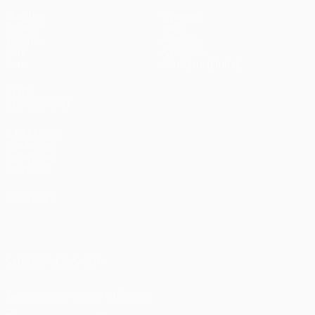
Matches
Équipes
UEFA.tv
Infos
Tirages
Histoire
Jeux
À propos
Stats
Boutique (clubs)
VOIR
ÉGALEMENT
fr.UEFA.com
Fondation
UEFA pour
l'enfance
LANGUES
Français
English
Français
Deutsch
Русский
Español
Italiano
Português
SUIVEZ-NOUS SUR
Télécharger l'appli officielle