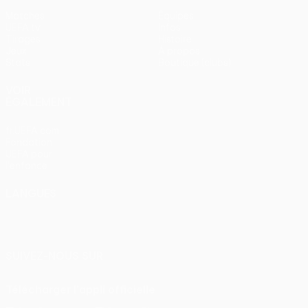
Matches
Équipes
UEFA.tv
Infos
Tirages
Histoire
Jeux
À propos
Stats
Boutique (clubs)
VOIR
ÉGALEMENT
fr.UEFA.com
Fondation
UEFA pour
l'enfance
LANGUES
Français
English
Français
Deutsch
Русский
Español
Italiano
Português
SUIVEZ-NOUS SUR
Télécharger l'appli officielle