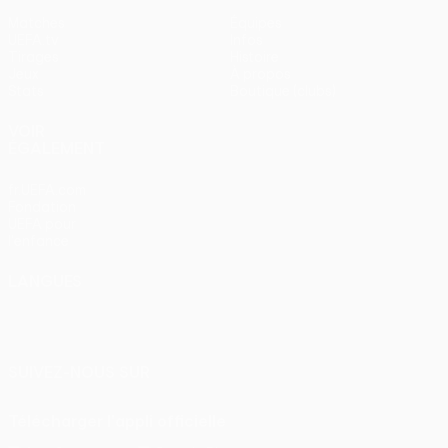
Matches
Équipes
UEFA.tv
Infos
Tirages
Histoire
Jeux
À propos
Stats
Boutique (clubs)
VOIR
ÉGALEMENT
fr.UEFA.com
Fondation
UEFA pour
l'enfance
LANGUES
Français
English
Français
Deutsch
Русский
Español
Italiano
Português
SUIVEZ-NOUS SUR
Télécharger l'appli officielle