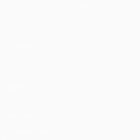
Matches
Équipes
UEFA.tv
Infos
Tirages
Histoire
Jeux
À propos
Stats
Boutique (clubs)
VOIR
ÉGALEMENT
fr.UEFA.com
Fondation
UEFA pour
l'enfance
LANGUES
Français
English
Français
Deutsch
Русский
Español
Italiano
Português
SUIVEZ-NOUS SUR
Télécharger l'appli officielle