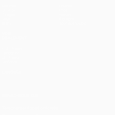
Matches
Équipes
UEFA.tv
Infos
Tirages
Histoire
Jeux
À propos
Stats
Boutique (clubs)
VOIR
ÉGALEMENT
fr.UEFA.com
Fondation
UEFA pour
l'enfance
LANGUES
Français
English
Français
Deutsch
Русский
Español
Italiano
Português
SUIVEZ-NOUS SUR
Télécharger l'appli officielle