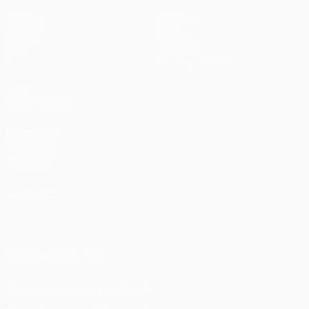
Matches
Équipes
UEFA.tv
Infos
Tirages
Histoire
Jeux
À propos
Stats
Boutique (clubs)
VOIR
ÉGALEMENT
fr.UEFA.com
Fondation
UEFA pour
l'enfance
LANGUES
Français
English
Français
Deutsch
Русский
Español
Italiano
Português
SUIVEZ-NOUS SUR
Télécharger l'appli officielle