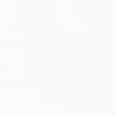
Matches
Équipes
UEFA.tv
Infos
Tirages
Histoire
Jeux
À propos
Stats
Boutique (clubs)
VOIR
ÉGALEMENT
fr.UEFA.com
Fondation
UEFA pour
l'enfance
LANGUES
Français
English
Français
Deutsch
Русский
Español
Italiano
Português
SUIVEZ-NOUS SUR
Télécharger l'appli officielle