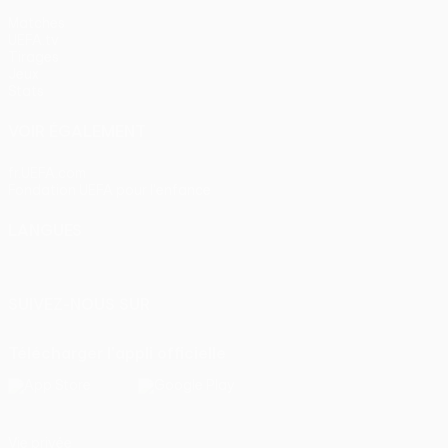
Matches
UEFA.tv
Tirages
Jeux
Stats
VOIR ÉGALEMENT
fr.UEFA.com
Fondation UEFA pour l'enfance
LANGUES
Français
English
Français
Deutsch
Русский
Español
Itali
SUIVEZ-NOUS SUR
Télécharger l'appli officielle
Vie privée