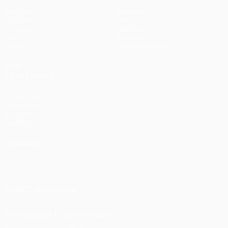
Matches
Équipes
UEFA.tv
Infos
Tirages
Histoire
Jeux
À propos
Stats
Boutique (clubs)
VOIR
ÉGALEMENT
fr.UEFA.com
Fondation
UEFA pour
l'enfance
LANGUES
Français
English
Français
Deutsch
Русский
Español
Italiano
Português
SUIVEZ-NOUS SUR
Télécharger l'appli officielle