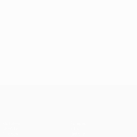
UEFA Europa League
Matches
Équipes
UEFA.tv
Infos
Tirages
Histoire