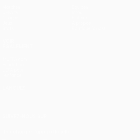
Matches
Équipes
UEFA.tv
Infos
Tirages
Histoire
Jeux
À propos
Stats
Boutique (clubs)
VOIR
ÉGALEMENT
fr.UEFA.com
Fondation
UEFA pour
l'enfance
LANGUES
Français
English
Français
Deutsch
Русский
Español
Italiano
Português
SUIVEZ-NOUS SUR
Télécharger l'appli officielle