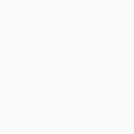
Matches
Équipes
UEFA.tv
Infos
Tirages
Histoire
Jeux
À propos
Stats
Boutique (clubs)
VOIR
ÉGALEMENT
fr.UEFA.com
Fondation
UEFA pour
l'enfance
LANGUES
Français
English
Français
Deutsch
Русский
Español
Italiano
Português
SUIVEZ-NOUS SUR
Télécharger l'appli officielle