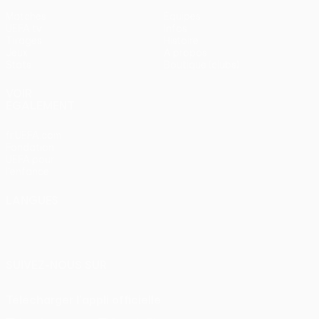
Matches
Équipes
UEFA.tv
Infos
Tirages
Histoire
Jeux
À propos
Stats
Boutique (clubs)
VOIR
ÉGALEMENT
fr.UEFA.com
Fondation
UEFA pour
l'enfance
LANGUES
Français
English
Français
Deutsch
Русский
Español
Italiano
Português
SUIVEZ-NOUS SUR
Télécharger l'appli officielle