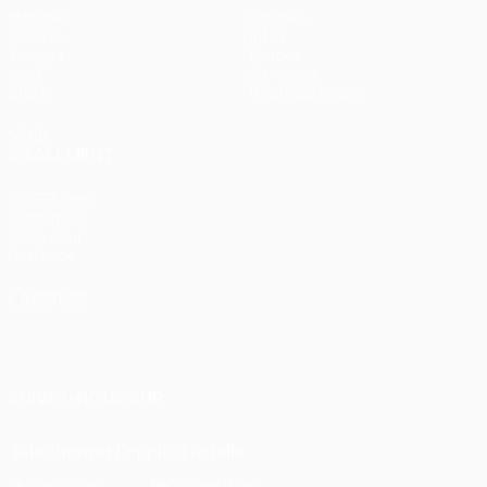
Matches
Équipes
UEFA.tv
Infos
Tirages
Histoire
Jeux
À propos
Stats
Boutique (clubs)
VOIR
ÉGALEMENT
fr.UEFA.com
Fondation
UEFA pour
l'enfance
LANGUES
Français
English
Français
Deutsch
Русский
Español
Italiano
Português
SUIVEZ-NOUS SUR
Télécharger l'appli officielle