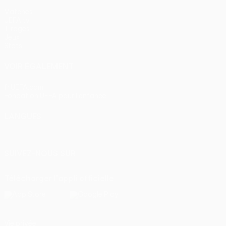
Matches
UEFA.tv
Tirages
Jeux
Stats
VOIR ÉGALEMENT
fr.UEFA.com
Fondation UEFA pour l'enfance
LANGUES
Français
English
Français
Deutsch
Русский
Español
Itali
SUIVEZ-NOUS SUR
Télécharger l'appli officielle
Vie privée