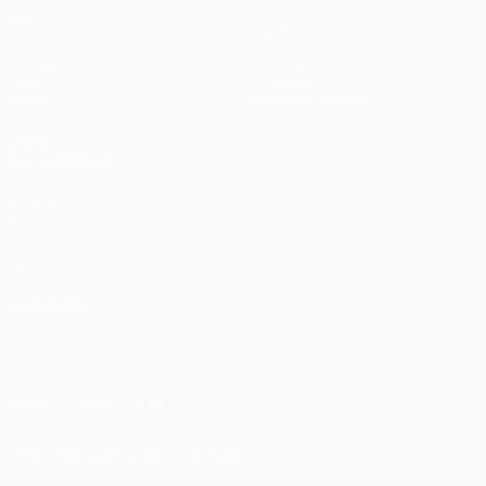
Matches
Équipes
UEFA.tv
Infos
Tirages
Histoire
Jeux
À propos
Stats
Boutique (clubs)
VOIR
ÉGALEMENT
fr.UEFA.com
Fondation
UEFA pour
l'enfance
LANGUES
Français
English
Français
Deutsch
Русский
Español
Italiano
Português
SUIVEZ-NOUS SUR
Télécharger l'appli officielle