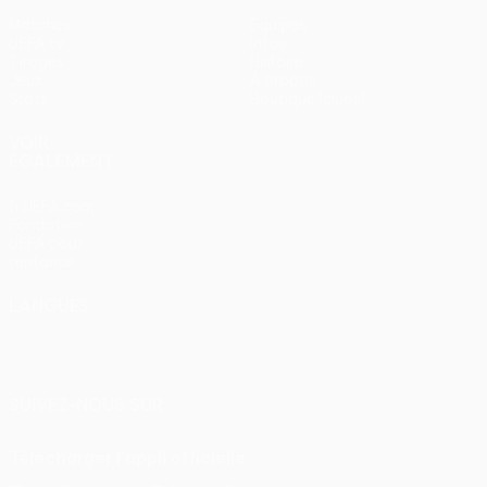
Matches
Équipes
UEFA.tv
Infos
Tirages
Histoire
Jeux
À propos
Stats
Boutique (clubs)
VOIR
ÉGALEMENT
fr.UEFA.com
Fondation
UEFA pour
l'enfance
LANGUES
Français
English
Français
Deutsch
Русский
Español
Italiano
Português
SUIVEZ-NOUS SUR
Télécharger l'appli officielle