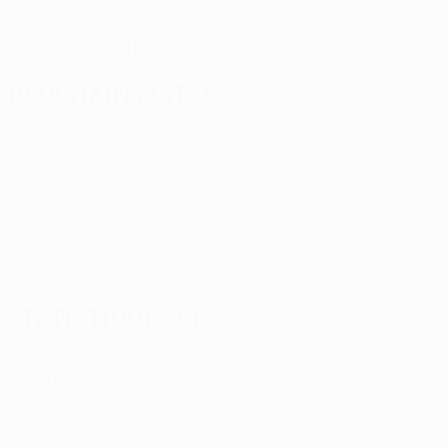
DATE DE NAISSANCE
09/4/2002 (24)
Prochain match
Tous les matches
UEFA Europa League
jeu. 6 août 2026
· Troisième tour de
qualification
Statistiques clés
Voir toutes les stats
1
10
Matches joués
Minutes jouées
0
0
Buts
Cartons jaunes
0