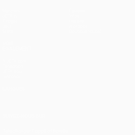
Matches
Équipes
UEFA.tv
Infos
Tirages
Histoire
Jeux
À propos
Stats
Boutique (clubs)
VOIR
ÉGALEMENT
fr.UEFA.com
Fondation
UEFA pour
l'enfance
LANGUES
Français
English
Français
Deutsch
Русский
Español
Italiano
Português
SUIVEZ-NOUS SUR
Télécharger l'appli officielle