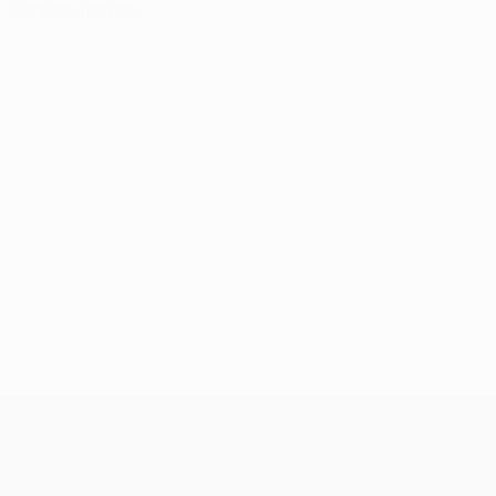
Cartons rouges
UEFA Europa League