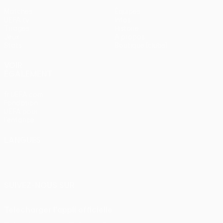
Matches
Équipes
UEFA.tv
Infos
Tirages
Histoire
Jeux
À propos
Stats
Boutique (clubs)
VOIR
ÉGALEMENT
fr.UEFA.com
Fondation
UEFA pour
l'enfance
LANGUES
Français
English
Français
Deutsch
Русский
Español
Italiano
Português
SUIVEZ-NOUS SUR
Télécharger l'appli officielle