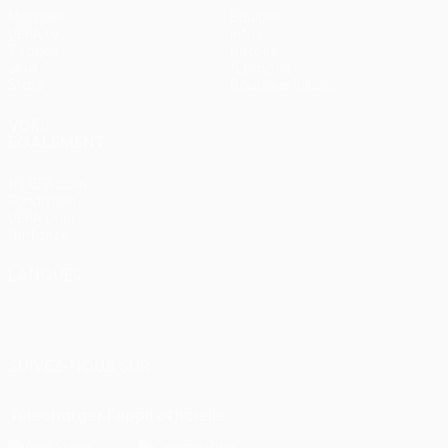
Matches
Équipes
UEFA.tv
Infos
Tirages
Histoire
Jeux
À propos
Stats
Boutique (clubs)
VOIR
ÉGALEMENT
fr.UEFA.com
Fondation
UEFA pour
l'enfance
LANGUES
Français
English
Français
Deutsch
Русский
Español
Italiano
Português
SUIVEZ-NOUS SUR
Télécharger l'appli officielle