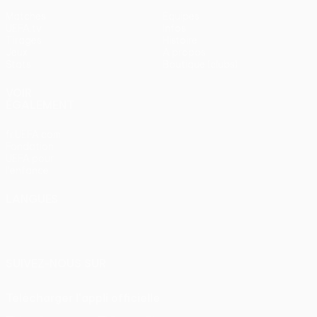
Matches
Équipes
UEFA.tv
Infos
Tirages
Histoire
Jeux
À propos
Stats
Boutique (clubs)
VOIR
ÉGALEMENT
fr.UEFA.com
Fondation
UEFA pour
l'enfance
LANGUES
Français
English
Français
Deutsch
Русский
Español
Italiano
Português
SUIVEZ-NOUS SUR
Télécharger l'appli officielle