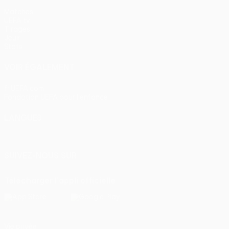
Matches
UEFA.tv
Tirages
Jeux
Stats
VOIR ÉGALEMENT
fr.UEFA.com
Fondation UEFA pour l'enfance
LANGUES
Français
English
Français
Deutsch
Русский
Español
Itali
SUIVEZ-NOUS SUR
Télécharger l'appli officielle
Vie privée