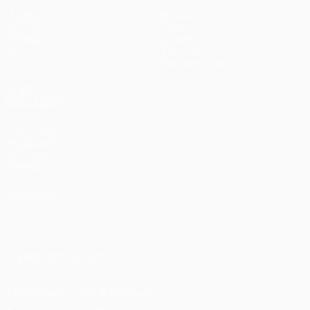
Matches
Équipes
UEFA.tv
Infos
Tirages
Histoire
Jeux
À propos
Stats
Boutique (clubs)
VOIR
ÉGALEMENT
fr.UEFA.com
Fondation
UEFA pour
l'enfance
LANGUES
Français
English
Français
Deutsch
Русский
Español
Italiano
Português
SUIVEZ-NOUS SUR
Télécharger l'appli officielle