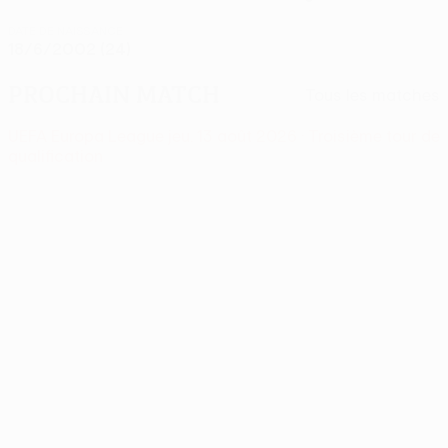
DATE DE NAISSANCE
18/6/2002 (24)
Prochain match
Tous les matches
UEFA Europa League
jeu. 13 août 2026
· Troisième tour de
qualification
Actualités
03:00