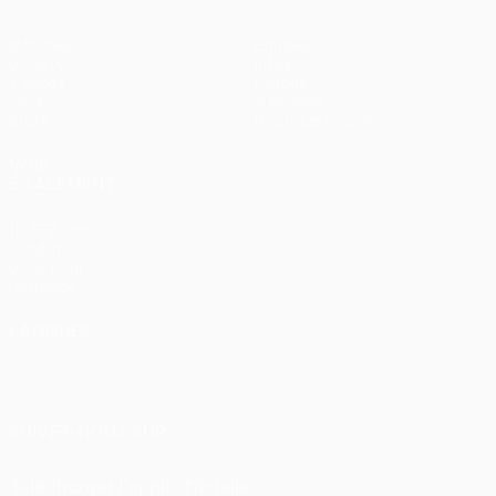
Matches
Équipes
UEFA.tv
Infos
Tirages
Histoire
Jeux
À propos
Stats
Boutique (clubs)
VOIR
ÉGALEMENT
fr.UEFA.com
Fondation
UEFA pour
l'enfance
LANGUES
Français
English
Français
Deutsch
Русский
Español
Italiano
Português
SUIVEZ-NOUS SUR
Télécharger l'appli officielle