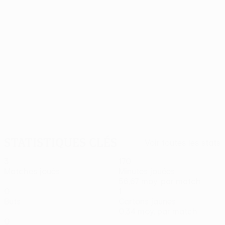
08/11/2024
J4, superbes buts
Statistiques clés
Voir toutes les stats
3
170
Matches joués
Minutes jouées
56,67 moy. par match
0
1
Buts
Cartons jaunes
0,34 moy. par match
0