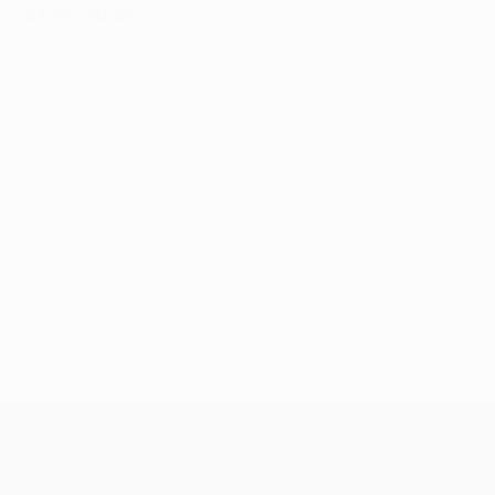
Cartons rouges
UEFA Europa League