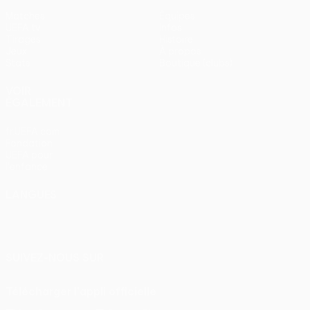
Matches
Équipes
UEFA.tv
Infos
Tirages
Histoire
Jeux
À propos
Stats
Boutique (clubs)
VOIR
ÉGALEMENT
fr.UEFA.com
Fondation
UEFA pour
l'enfance
LANGUES
Français
English
Français
Deutsch
Русский
Español
Italiano
Português
SUIVEZ-NOUS SUR
Télécharger l'appli officielle