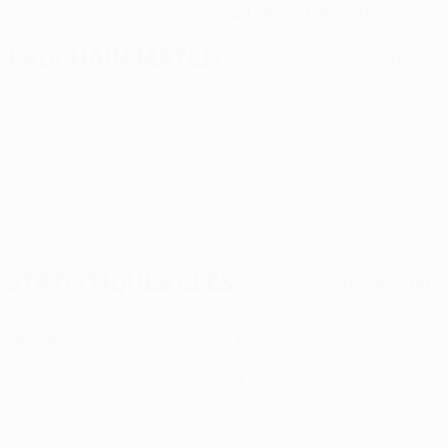
24/10/2005 (20)
Prochain match
Tous les matches
UEFA Europa League
jeu. 13 août 2026
· Troisième tour de
qualification
Statistiques clés
Voir toutes les stats
1
25
Matches joués
Minutes jouées
0
1
Buts
Tirs
0
0
Passes décisives
Cartons jaunes
0