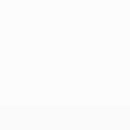
Cartons rouges
UEFA Europa League