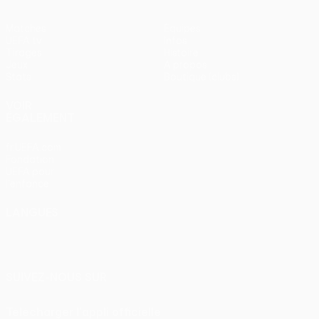
Matches
Équipes
UEFA.tv
Infos
Tirages
Histoire
Jeux
À propos
Stats
Boutique (clubs)
VOIR
ÉGALEMENT
fr.UEFA.com
Fondation
UEFA pour
l'enfance
LANGUES
Français
English
Français
Deutsch
Русский
Español
Italiano
Português
SUIVEZ-NOUS SUR
Télécharger l'appli officielle