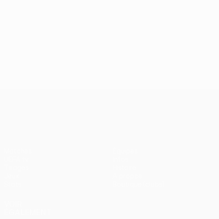
UEFA Europa League
Matches
Équipes
UEFA.tv
Infos
Tirages
Histoire
Jeux
À propos
Stats
Boutique (clubs)
VOIR
ÉGALEMENT