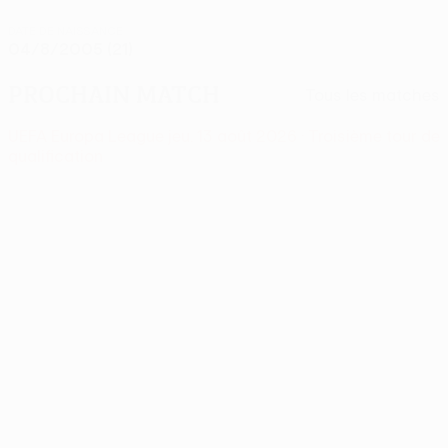
DATE DE NAISSANCE
04/8/2005 (21)
Prochain match
Tous les matches
UEFA Europa League
jeu. 13 août 2026
· Troisième tour de
qualification