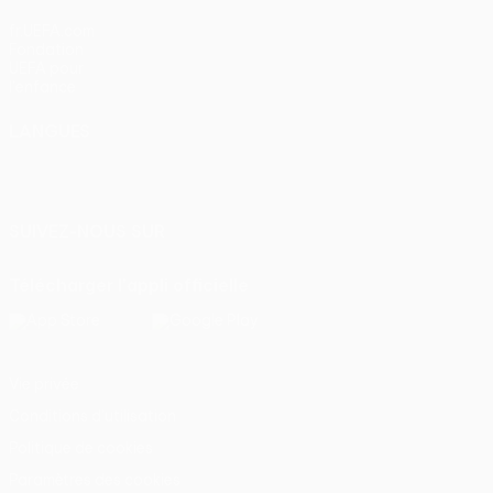
fr.UEFA.com
Fondation
UEFA pour
l'enfance
LANGUES
Français
English
Français
Deutsch
Русский
Español
Italiano
Português
SUIVEZ-NOUS SUR
Télécharger l'appli officielle
Vie privée
Conditions d'utilisation
Politique de cookies
Paramètres des cookies