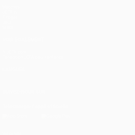
Matches
UEFA.tv
Tirages
Jeux
Stats
VOIR ÉGALEMENT
fr.UEFA.com
Fondation UEFA pour l'enfance
LANGUES
Français
English
Français
Deutsch
Русский
Español
Itali
SUIVEZ-NOUS SUR
Télécharger l'appli officielle
Vie privée