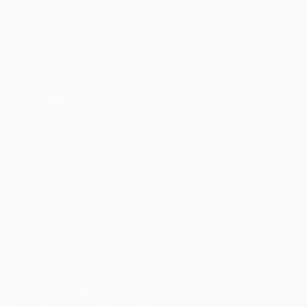
Matches
Équipes
UEFA.tv
Infos
Tirages
Histoire
Jeux
À propos
Stats
Boutique (clubs)
VOIR
ÉGALEMENT
fr.UEFA.com
Fondation
UEFA pour
l'enfance
LANGUES
Français
English
Français
Deutsch
Русский
Español
Italiano
Português
SUIVEZ-NOUS SUR
Télécharger l'appli officielle