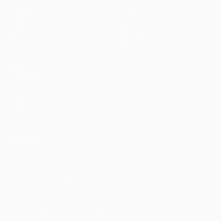
Matches
Équipes
UEFA.tv
Infos
Tirages
Histoire
Jeux
À propos
Stats
Boutique (clubs)
VOIR
ÉGALEMENT
fr.UEFA.com
Fondation
UEFA pour
l'enfance
LANGUES
Français
English
Français
Deutsch
Русский
Español
Italiano
Português
SUIVEZ-NOUS SUR
Télécharger l'appli officielle