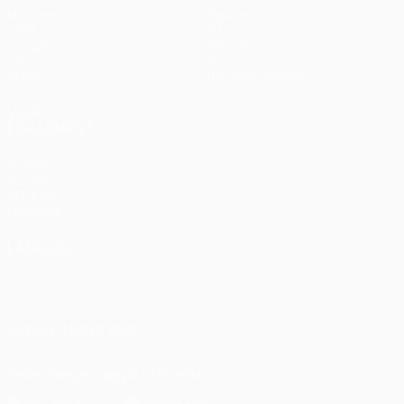
Matches
Équipes
UEFA.tv
Infos
Tirages
Histoire
Jeux
À propos
Stats
Boutique (clubs)
VOIR
ÉGALEMENT
fr.UEFA.com
Fondation
UEFA pour
l'enfance
LANGUES
Français
English
Français
Deutsch
Русский
Español
Italiano
Português
SUIVEZ-NOUS SUR
Télécharger l'appli officielle