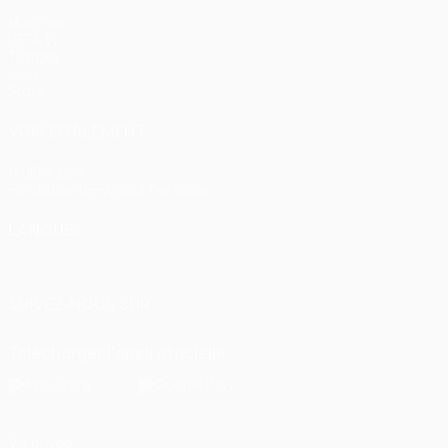
Matches
UEFA.tv
Tirages
Jeux
Stats
VOIR ÉGALEMENT
fr.UEFA.com
Fondation UEFA pour l'enfance
LANGUES
Français
English
Français
Deutsch
Русский
Español
Itali
SUIVEZ-NOUS SUR
Télécharger l'appli officielle
Vie privée