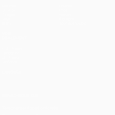
Matches
Équipes
UEFA.tv
Infos
Tirages
Histoire
Jeux
À propos
Stats
Boutique (clubs)
VOIR
ÉGALEMENT
fr.UEFA.com
Fondation
UEFA pour
l'enfance
LANGUES
Français
English
Français
Deutsch
Русский
Español
Italiano
Português
SUIVEZ-NOUS SUR
Télécharger l'appli officielle