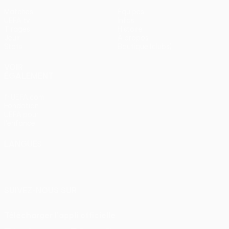
Matches
Équipes
UEFA.tv
Infos
Tirages
Histoire
Jeux
À propos
Stats
Boutique (clubs)
VOIR
ÉGALEMENT
fr.UEFA.com
Fondation
UEFA pour
l'enfance
LANGUES
Français
English
Français
Deutsch
Русский
Español
Italiano
Português
SUIVEZ-NOUS SUR
Télécharger l'appli officielle