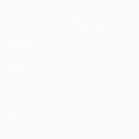
Matches
Équipes
UEFA.tv
Infos
Tirages
Histoire
Jeux
À propos
Stats
Boutique (clubs)
VOIR
ÉGALEMENT
fr.UEFA.com
Fondation
UEFA pour
l'enfance
LANGUES
Français
English
Français
Deutsch
Русский
Español
Italiano
Português
SUIVEZ-NOUS SUR
Télécharger l'appli officielle