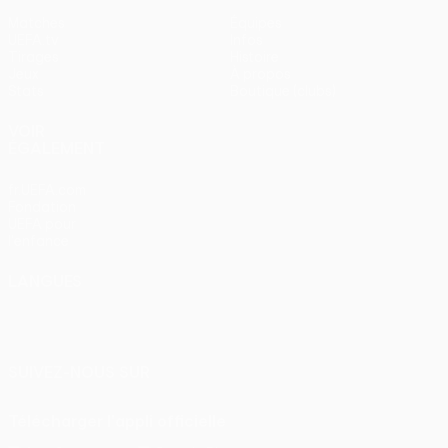
Matches
Équipes
UEFA.tv
Infos
Tirages
Histoire
Jeux
À propos
Stats
Boutique (clubs)
VOIR
ÉGALEMENT
fr.UEFA.com
Fondation
UEFA pour
l'enfance
LANGUES
Français
English
Français
Deutsch
Русский
Español
Italiano
Português
SUIVEZ-NOUS SUR
Télécharger l'appli officielle