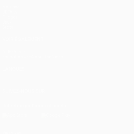
Matches
UEFA.tv
Tirages
Jeux
Stats
VOIR ÉGALEMENT
fr.UEFA.com
Fondation UEFA pour l'enfance
LANGUES
Français
English
Français
Deutsch
Русский
Español
Itali
SUIVEZ-NOUS SUR
Télécharger l'appli officielle
Vie privée