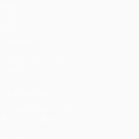
Matches
UEFA.tv
Tirages
Jeux
Stats
VOIR ÉGALEMENT
fr.UEFA.com
Fondation UEFA pour l'enfance
LANGUES
Français
English
Français
Deutsch
Русский
Español
Itali
SUIVEZ-NOUS SUR
Télécharger l'appli officielle
Vie privée