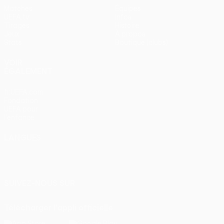
Matches
Équipes
UEFA.tv
Infos
Tirages
Histoire
Jeux
À propos
Stats
Boutique (clubs)
VOIR
ÉGALEMENT
fr.UEFA.com
Fondation
UEFA pour
l'enfance
LANGUES
Français
English
Français
Deutsch
Русский
Español
Italiano
Português
SUIVEZ-NOUS SUR
Télécharger l'appli officielle