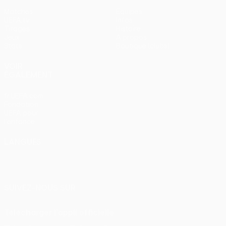
Matches
Équipes
UEFA.tv
Infos
Tirages
Histoire
Jeux
À propos
Stats
Boutique (clubs)
VOIR
ÉGALEMENT
fr.UEFA.com
Fondation
UEFA pour
l'enfance
LANGUES
Français
English
Français
Deutsch
Русский
Español
Italiano
Português
SUIVEZ-NOUS SUR
Télécharger l'appli officielle