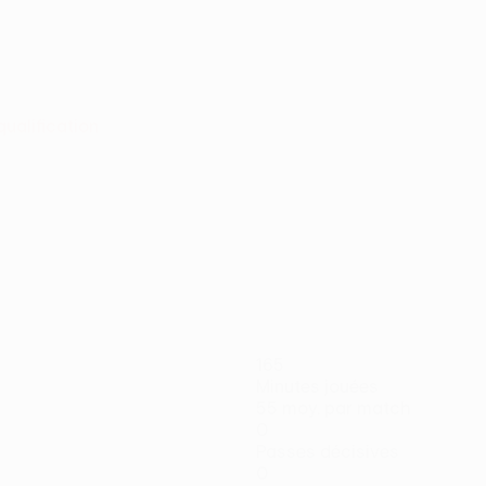
qualification
165
Minutes jouées
55 moy. par match
0
Passes décisives
0