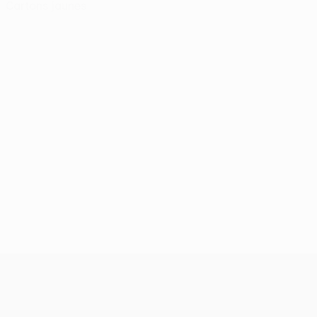
Cartons jaunes
UEFA Europa League