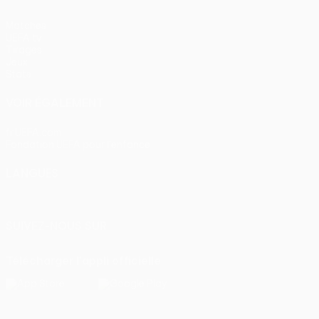
Matches
UEFA.tv
Tirages
Jeux
Stats
VOIR ÉGALEMENT
fr.UEFA.com
Fondation UEFA pour l'enfance
LANGUES
Français
English
Français
Deutsch
Русский
Español
Itali
SUIVEZ-NOUS SUR
Télécharger l'appli officielle