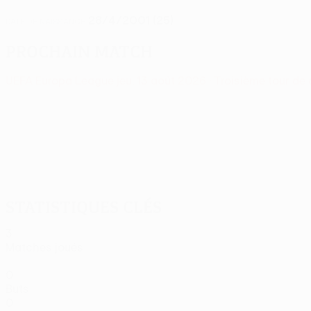
28/4/2001 (25)
DATE DE NAISSANCE
Prochain match
UEFA Europa League
jeu. 13 août 2026
· Troisième tour de 
Statistiques clés
3
Matches joués
0
Buts
0