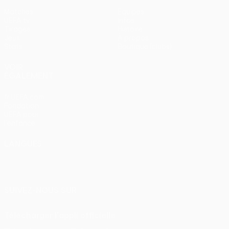
Matches
Équipes
UEFA.tv
Infos
Tirages
Histoire
Jeux
À propos
Stats
Boutique (clubs)
VOIR
ÉGALEMENT
fr.UEFA.com
Fondation
UEFA pour
l'enfance
LANGUES
Français
English
Français
Deutsch
Русский
Español
Italiano
Português
SUIVEZ-NOUS SUR
Télécharger l'appli officielle