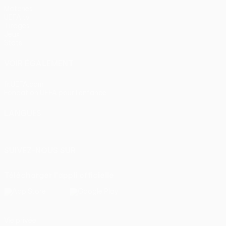
Matches
UEFA.tv
Tirages
Jeux
Stats
VOIR ÉGALEMENT
fr.UEFA.com
Fondation UEFA pour l'enfance
LANGUES
Français
English
Français
Deutsch
Русский
Español
Itali
SUIVEZ-NOUS SUR
Télécharger l'appli officielle
Vie privée