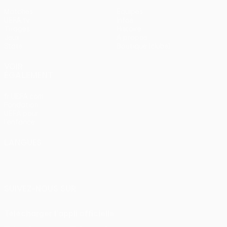
Matches
Équipes
UEFA.tv
Infos
Tirages
Histoire
Jeux
À propos
Stats
Boutique (clubs)
VOIR
ÉGALEMENT
fr.UEFA.com
Fondation
UEFA pour
l'enfance
LANGUES
Français
English
Français
Deutsch
Русский
Español
Italiano
Português
SUIVEZ-NOUS SUR
Télécharger l'appli officielle