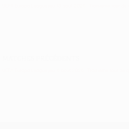
UEFA Europa League
jeu. 13 août 2026
· Troisième tour de 
Matches précédents
UEFA Europa League
jeu. 6 août 2026
· Troisième tour de q
UEFA Europa League