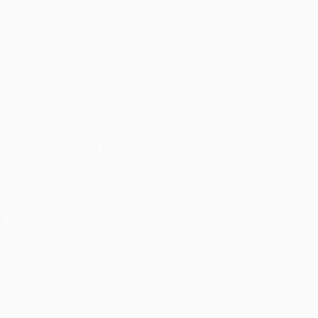
Matches
UEFA.tv
Tirages
Jeux
Stats
VOIR ÉGALEMENT
fr.UEFA.com
Fondation UEFA pour l'enfance
LANGUES
Français
English
Français
Deutsch
Русский
Español
Itali
SUIVEZ-NOUS SUR
Télécharger l'appli officielle