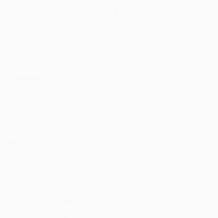
Matches
Équipes
UEFA.tv
Infos
Tirages
Histoire
Jeux
À propos
Stats
Boutique (clubs)
VOIR
ÉGALEMENT
fr.UEFA.com
Fondation
UEFA pour
l'enfance
LANGUES
Français
English
Français
Deutsch
Русский
Español
Italiano
Português
SUIVEZ-NOUS SUR
Télécharger l'appli officielle