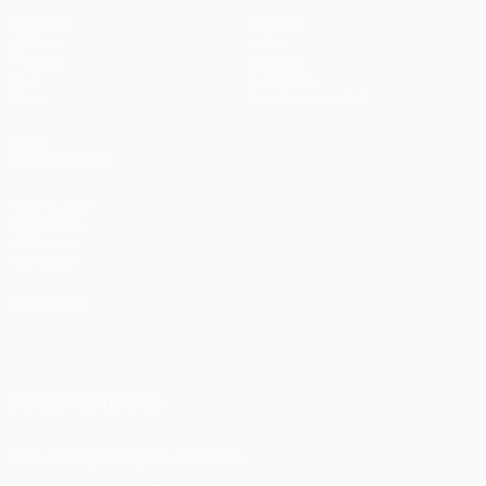
Matches
Équipes
UEFA.tv
Infos
Tirages
Histoire
Jeux
À propos
Stats
Boutique (clubs)
VOIR
ÉGALEMENT
fr.UEFA.com
Fondation
UEFA pour
l'enfance
LANGUES
Français
English
Français
Deutsch
Русский
Español
Italiano
Português
SUIVEZ-NOUS SUR
Télécharger l'appli officielle