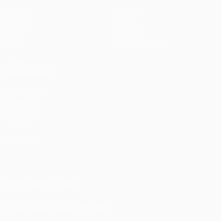
Matches
Équipes
UEFA.tv
Infos
Tirages
Histoire
Jeux
À propos
Stats
Boutique (clubs)
VOIR
ÉGALEMENT
fr.UEFA.com
Fondation
UEFA pour
l'enfance
LANGUES
Français
English
Français
Deutsch
Русский
Español
Italiano
Português
SUIVEZ-NOUS SUR
Télécharger l'appli officielle